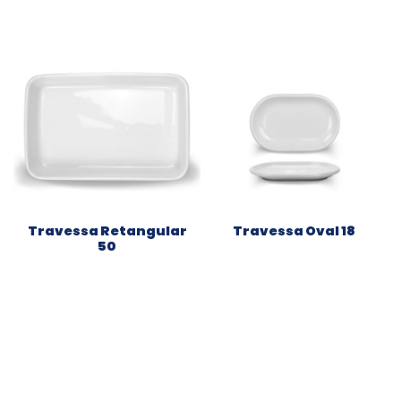
Travessa Retangular
Travessa Oval 18
50