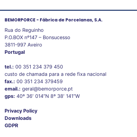
BEMORPORCE - Fábrica de Porcelanas, S.A.
Rua do Reguinho
P.O.BOX nº147 – Bonsucesso
3811-997 Aveiro
Portugal
tel.:
00 351 234 379 450
custo de chamada para a rede fixa nacional
fax.:
00 351 234 379459
email.:
geral@bemorporce.pt
gps:
40º 36′ 014”N 8º 38′ 141”W
Privacy Policy
Downloads
GDPR