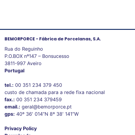
BEMORPORCE - Fábrica de Porcelanas, S.A.
Rua do Reguinho
P.O.BOX nº147 – Bonsucesso
3811-997 Aveiro
Portugal
tel.:
00 351 234 379 450
custo de chamada para a rede fixa nacional
fax.:
00 351 234 379459
email.:
geral@bemorporce.pt
gps:
40º 36′ 014”N 8º 38′ 141”W
Privacy Policy