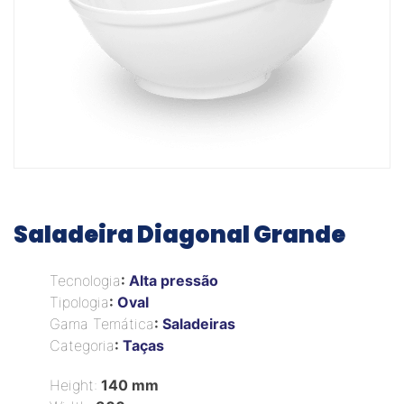
Saladeira Diagonal Grande
Tecnologia
:
Alta pressão
Tipologia
:
Oval
Gama Temática
:
Saladeiras
Categoria
:
Taças
Height:
140 mm