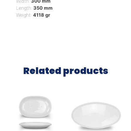
Width:
300 mm
Length:
350 mm
Weight:
4118 gr
Related products