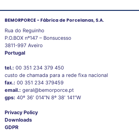
BEMORPORCE - Fábrica de Porcelanas, S.A.
Rua do Reguinho
P.O.BOX nº147 – Bonsucesso
3811-997 Aveiro
Portugal
tel.:
00 351 234 379 450
custo de chamada para a rede fixa nacional
fax.:
00 351 234 379459
email.:
geral@bemorporce.pt
gps:
40º 36′ 014”N 8º 38′ 141”W
Privacy Policy
Downloads
GDPR