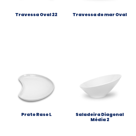
Travessa Oval 22
Travessa do mar Oval
Prato Raso L
Saladeira Diagonal
Média 2