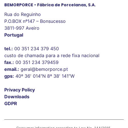
BEMORPORCE - Fábrica de Porcelanas, S.A.
Rua do Reguinho
P.O.BOX nº147 – Bonsucesso
3811-997 Aveiro
Portugal
tel.:
00 351 234 379 450
custo de chamada para a rede fixa nacional
fax.:
00 351 234 379459
email.:
geral@bemorporce.pt
gps:
40º 36′ 014”N 8º 38′ 141”W
Privacy Policy
Downloads
GDPR