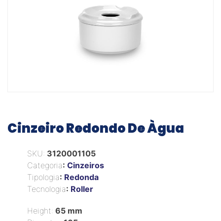
Cinzeiro Redondo De Àgua
SKU:
3120001105
Categoria
:
Cinzeiros
Tipologia
:
Redonda
Tecnologia
:
Roller
Height:
65 mm